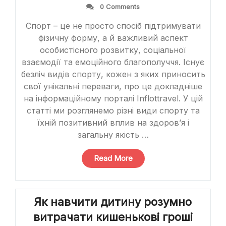
0 Comments
Спорт – це не просто спосіб підтримувати
фізичну форму, а й важливий аспект
особистісного розвитку, соціальної
взаємодії та емоційного благополуччя. Існує
безліч видів спорту, кожен з яких приносить
свої унікальні переваги, про це докладніше
на інформаційному порталі Inflottravel. У цій
статті ми розглянемо різні види спорту та
їхній позитивний вплив на здоров’я і
загальну якість …
“Види
Read More
спорту
та
їхні
Як навчити дитину розумно
переваги”
витрачати кишенькові гроші