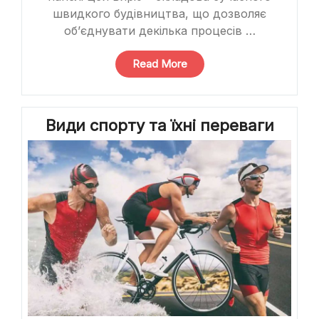
швидкого будівництва, що дозволяє
об’єднувати декілька процесів …
“Чому
Read More
сендвіч-
панелі
–
Види спорту та їхні переваги
вигідний
варіант
для
швидкого
будівництва?”