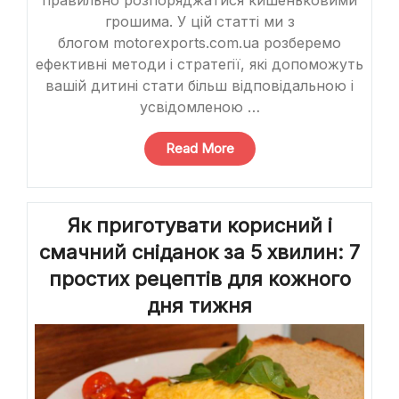
правильно розпоряджатися кишеньковими
грошима. У цій статті ми з
блогом motorexports.com.ua розберемо
ефективні методи і стратегії, які допоможуть
вашій дитині стати більш відповідальною і
усвідомленою …
“Як
Read More
навчити
дитину
розумно
Як приготувати корисний і
витрачати
кишенькові
смачний сніданок за 5 хвилин: 7
гроші”
простих рецептів для кожного
дня тижня