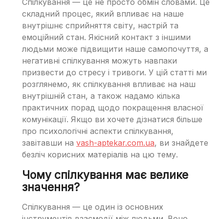
Спілкування — це не просто обмін словами. Це
складний процес, який впливає на наше
внутрішнє сприйняття світу, настрій та
емоційний стан. Якісний контакт з іншими
людьми може підвищити наше самопочуття, а
негативні спілкування можуть навпаки
призвести до стресу і тривоги. У цій статті ми
розглянемо, як спілкування впливає на наш
внутрішній стан, а також надамо кілька
практичних порад щодо покращення власної
комунікації. Якщо ви хочете дізнатися більше
про психологічні аспекти спілкування,
завітавши на
vash-aptekar.com.ua
, ви знайдете
безліч корисних матеріалів на цю тему.
Чому спілкування має велике
значення?
Спілкування — це один із основних
інструментів взаємодії між людьми. Воно