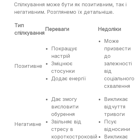
Спілкування може бути як позитивним, так і
негативним. Розглянемо їх детальніше.
Тип
Переваги
Недоліки
спілкування
Може
Покращує
призвести
настрій
до
Зміцнює
залежності
Позитивне
стосунки
від
Додає енергії
соціального
схвалення
Дає змогу
Викликає
висловити
відчуття
обурення
тривоги
Звільняє від
Псує
Негативне
стресу в
відносини
короткостроковій
Викликає