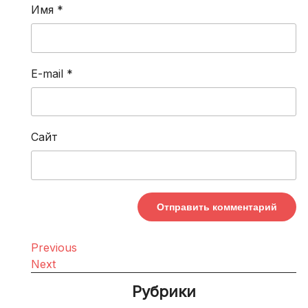
Имя
*
E-mail
*
Сайт
Навигация
Previous
Previous
Post
Next
Next
по
Post
Рубрики
записям