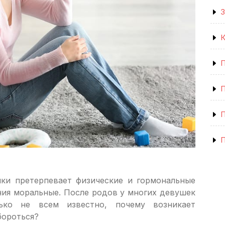
З
К
П
П
П
ки претерпевает физические и гормональные
ния моральные. После родов у многих девушек
лько не всем известно, почему возникает
бороться?