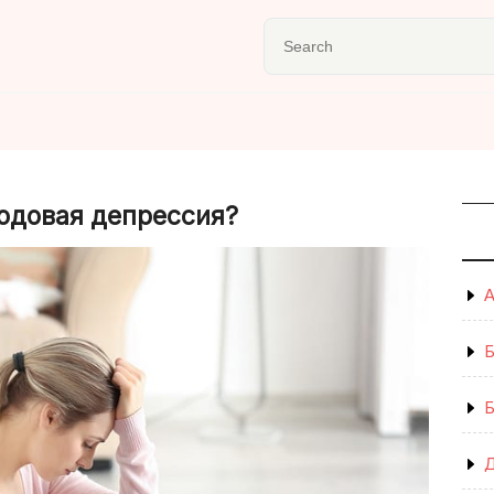
одовая депрессия?
А
Б
Б
Д